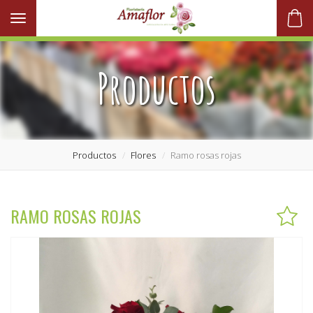
Toggle navigation
Productos
Productos
Flores
Ramo rosas rojas
RAMO ROSAS ROJAS