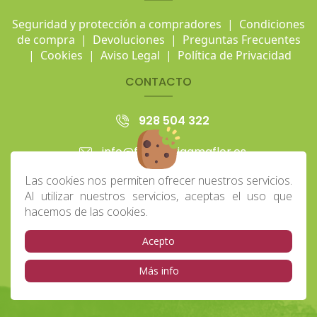
Seguridad y protección a compradores
|
Condiciones
de compra
|
Devoluciones
|
Preguntas Frecuentes
|
Cookies
|
Aviso Legal
|
Política de Privacidad
CONTACTO
928 504 322
info@floristeriaamaflor.es
Las cookies nos permiten ofrecer nuestros servicios.
Avd. Escaleritas 161 (Los Tarahales)
Al utilizar nuestros servicios, aceptas el uso que
hacemos de las cookies.
Lunes-Viernes: 8:00 - 20:00h
Sábado: 8:00 - 14:00h
Acepto
Domingo: 8:00 - 13:30h
Más info